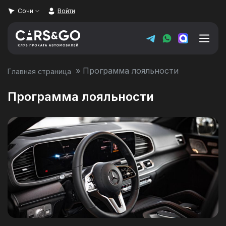
Сочи
Войти
»
Программа лояльности
Главная страница
Автопарк
Программа лояльности
Услуги
Super Sale
Цены
Условия аренды
О компании