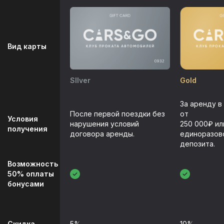
Вид карты
Gold
SIlver
За аренду в
После первой поездки без
от
Условия
нарушения условий
250 000₽ ил
получения
договора аренды.
единоразов
депозита.
Возможность
50% оплаты
бонусами
Скидка
5%
10%