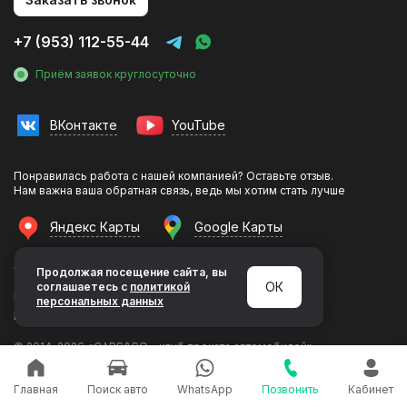
О компании
Новости
+7 (953) 112-55-44
Контакты
Приём заявок круглосуточно
Аренда без водителя
Аренда с водителем
ВКонтакте
YouTube
Инвестиции в прокат
Трансфер в гостиницу
Понравилась работа с нашей компанией? Оставьте отзыв.
Фотосессии с авто
Нам важна ваша обратная связь, ведь мы хотим стать лучше
Яндекс Карты
Google Карты
Эконом
Комфорт
354340, г. Сочи, ул. Ленина, 156
Продолжая посещение сайта, вы
Бизнес
ОК
соглашаетесь с
политикой
Политика конфиденциальности
персональных данных
Премиум
Разработка и продвижение LeadsUp
Минивэн
© 2014–2026 «CARS&GO - клуб проката автомобилей»
Кроссовер
Кабриолет
Главная
Поиск авто
WhatsApp
Позвонить
Кабинет